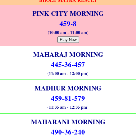
PINK CITY MORNING
459-8
(10:00 am - 11:00 am)
Play Now
MAHARAJ MORNING
445-36-457
(11:00 am - 12:00 pm)
MADHUR MORNING
459-81-579
(11:35 am - 12:35 pm)
MAHARANI MORNING
490-36-240