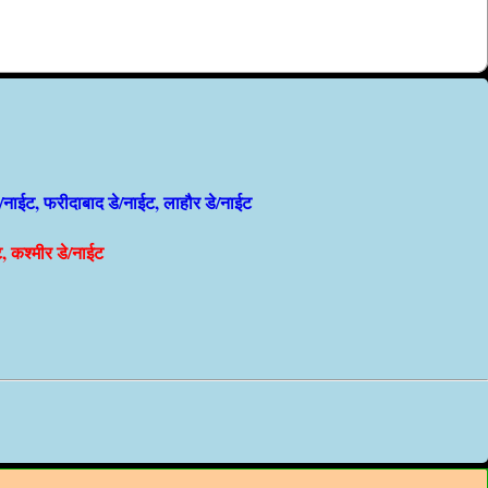
े/नाईट, फरीदाबाद डे/नाईट, लाहौर डे/नाईट
ट, कश्मीर डे/नाईट