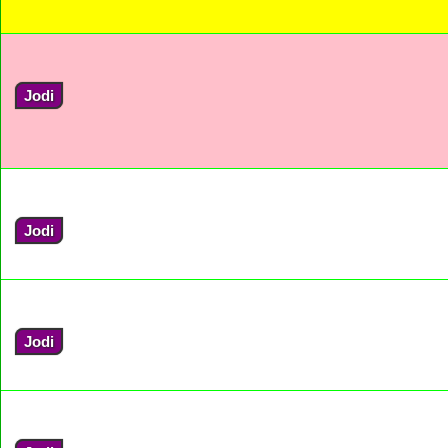
Jodi
Jodi
Jodi