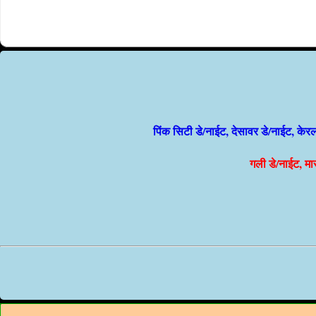
पिंक सिटी डे/नाईट, देसावर डे/नाईट, केर
गली डे/नाईट, मार