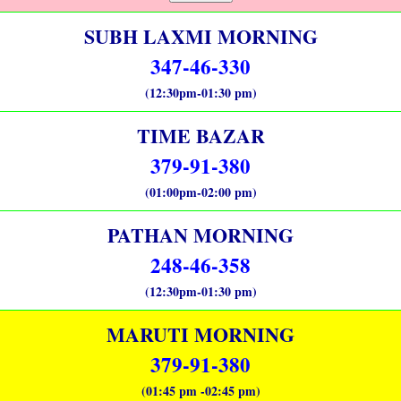
SUBH LAXMI MORNING
347-46-330
(12:30pm-01:30 pm)
TIME BAZAR
379-91-380
(01:00pm-02:00 pm)
PATHAN MORNING
248-46-358
(12:30pm-01:30 pm)
MARUTI MORNING
379-91-380
(01:45 pm -02:45 pm)