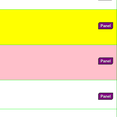
Panel
Panel
Panel