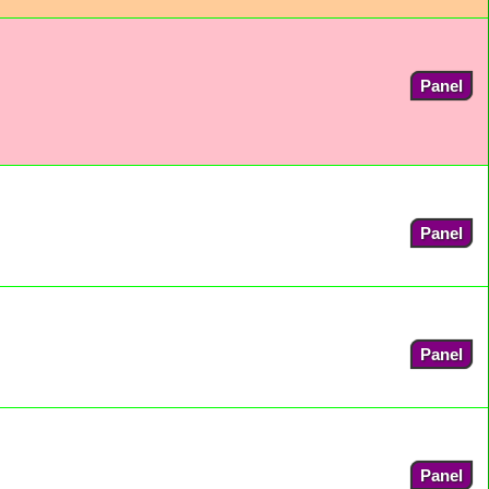
Panel
Panel
Panel
Panel