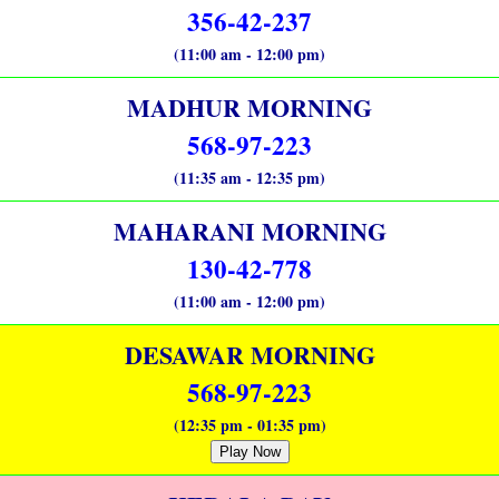
356-42-237
(11:00 am - 12:00 pm)
MADHUR MORNING
568-97-223
(11:35 am - 12:35 pm)
MAHARANI MORNING
130-42-778
(11:00 am - 12:00 pm)
DESAWAR MORNING
568-97-223
(12:35 pm - 01:35 pm)
Play Now