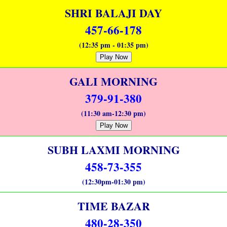
SHRI BALAJI DAY
457-66-178
(12:35 pm - 01:35 pm)
Play Now
GALI MORNING
379-91-380
(11:30 am-12:30 pm)
Play Now
SUBH LAXMI MORNING
458-73-355
(12:30pm-01:30 pm)
TIME BAZAR
480-28-350