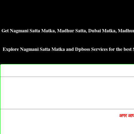
Get Nagmani Satta Matka, Madhur Satta, Dubai Matka, Madhur 
Explore Nagmani Satta Matka and Dpboss Services for the bes
अगर आप 