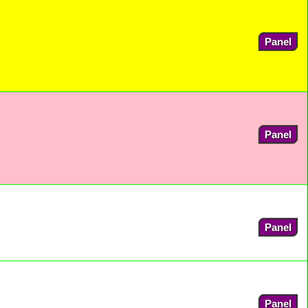
Panel
Panel
Panel
Panel