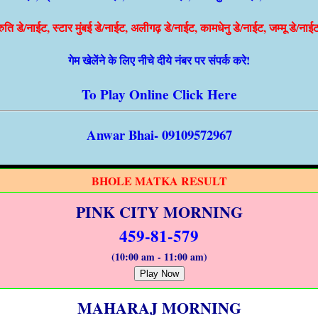
ुति डे/नाईट, स्टार मुंबई डे/नाईट, अलीगढ़ डे/नाईट, कामधेनु डे/नाईट, जम्मू डे/नाई
गेम खेलेंने के लिए नीचे दीये नंबर पर संपर्क करे!
To Play Online Click Here
Anwar Bhai- 09109572967
BHOLE MATKA RESULT
PINK CITY MORNING
459-81-579
(10:00 am - 11:00 am)
Play Now
MAHARAJ MORNING