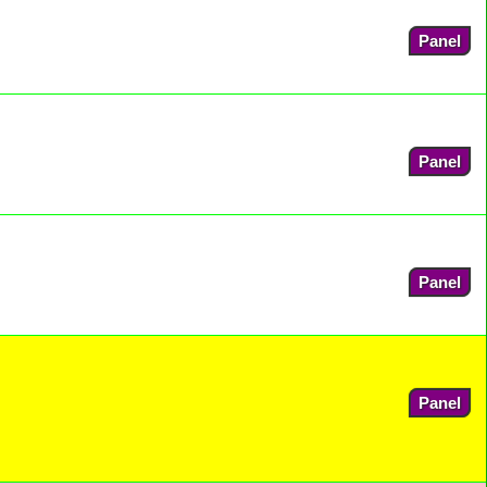
Panel
Panel
Panel
Panel