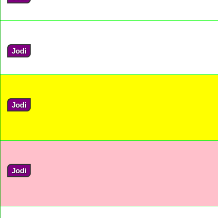
Jodi
Jodi
Jodi