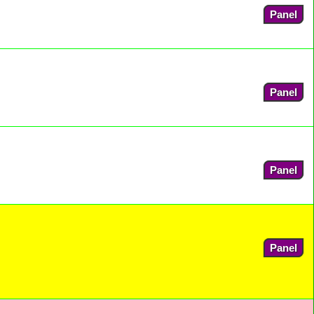
Panel
Panel
Panel
Panel