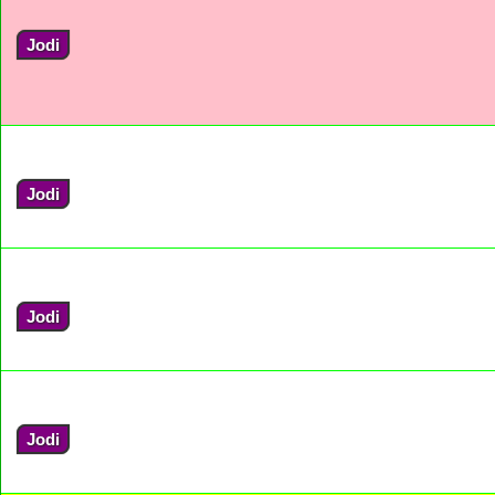
Jodi
Jodi
Jodi
Jodi